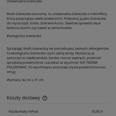
Uniwersalna ściereczka
Multi-ściereczka economy to uniwersalna ściereczka z mikrofibry,
którą posprzątasz wiele powierzchni. Polecamy ją jako ściereczkę
do mycia szyb, luster, ścierania kurzu. Świetnie sprawdzi się w
łazience, kuchni czy nawet w samochodzie.
Ekologiczna ściereczka
Sprzątając Multi-ściereczką nie potrzebujesz żadnych detergentów.
Ta ekologiczna ściereczka czyści samą wodą. Wystarczy ją
zamoczyć w ciepłej wodzie, bardzo mocno wykręcić, przetrzeć
sprzątaną powierzchnie i zaczekać aż wyschnie. NIE TRZEBA
POLEROWAĆ. Po wyschnięciu pozostaje czysta powierzchnia bez
smug.
Wymiary: 42 cm x 31 cm
Koszty dostawy
Paczkomaty InPost
10,50 zł