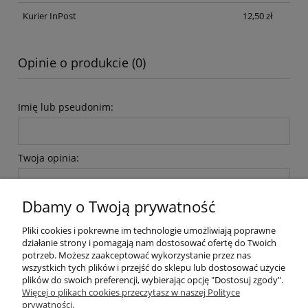
Kurier InPost
12,50 zł
Opinie o produkcie (0)
Imię lub pseudonim:
Twoja opinia:
Dbamy o Twoją prywatność
Pliki cookies i pokrewne im technologie umożliwiają poprawne
działanie strony i pomagają nam dostosować ofertę do Twoich
potrzeb. Możesz zaakceptować wykorzystanie przez nas
wyślij
wszystkich tych plików i przejść do sklepu lub dostosować użycie
plików do swoich preferencji, wybierając opcję "Dostosuj zgody".
Więcej o plikach cookies przeczytasz w naszej Polityce
prywatności.
Moje konto