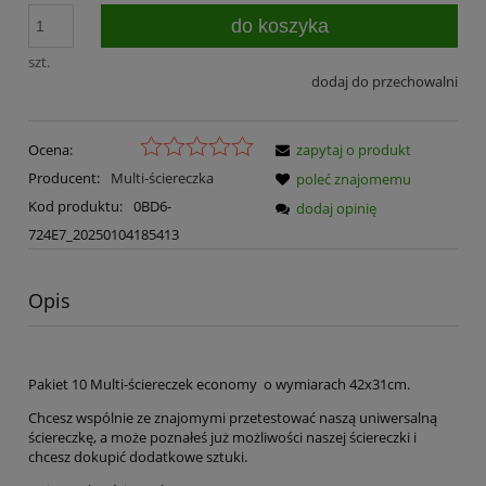
do koszyka
szt.
dodaj do przechowalni
Ocena:
zapytaj o produkt
Producent:
Multi-ściereczka
poleć znajomemu
Kod produktu:
0BD6-
dodaj opinię
724E7_20250104185413
Opis
Pakiet 10 Multi-ściereczek economy o wymiarach 42x31cm.
Chcesz wspólnie ze znajomymi przetestować naszą uniwersalną
ściereczkę, a może poznałeś już możliwości naszej ściereczki i
chcesz dokupić dodatkowe sztuki.