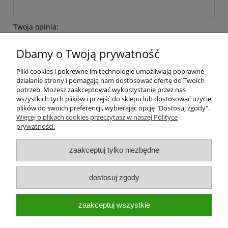
Twoja opinia:
Dbamy o Twoją prywatność
Pliki cookies i pokrewne im technologie umożliwiają poprawne
działanie strony i pomagają nam dostosować ofertę do Twoich
potrzeb. Możesz zaakceptować wykorzystanie przez nas
wszystkich tych plików i przejść do sklepu lub dostosować użycie
wyślij
plików do swoich preferencji, wybierając opcję "Dostosuj zgody".
Więcej o plikach cookies przeczytasz w naszej Polityce
prywatności.
Moje konto
zaakceptuj tylko niezbędne
Płatności i dostawa
dostosuj zgody
Informacje
zaakceptuj wszystkie
O nas