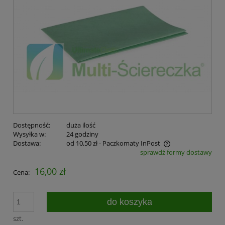
Dostępność:
duża ilość
Wysyłka w:
24 godziny
Dostawa:
od 10,50 zł
- Paczkomaty InPost
sprawdź formy dostawy
16,00 zł
Cena:
do koszyka
szt.