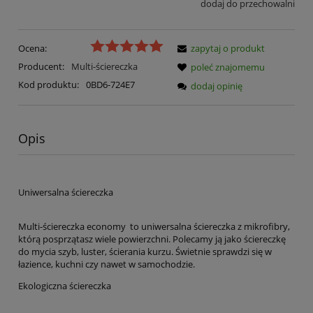
dodaj do przechowalni
Ocena:
zapytaj o produkt
Producent:
Multi-ściereczka
poleć znajomemu
Kod produktu:
0BD6-724E7
dodaj opinię
Opis
Uniwersalna ściereczka
Multi-ściereczka economy to uniwersalna ściereczka z mikrofibry,
którą posprzątasz wiele powierzchni. Polecamy ją jako ściereczkę
do mycia szyb, luster, ścierania kurzu. Świetnie sprawdzi się w
łazience, kuchni czy nawet w samochodzie.
Ekologiczna ściereczka