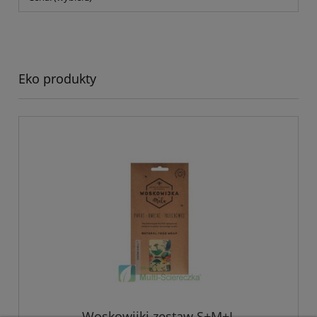
Eko produkty
Woskowijki zestaw S+M+L