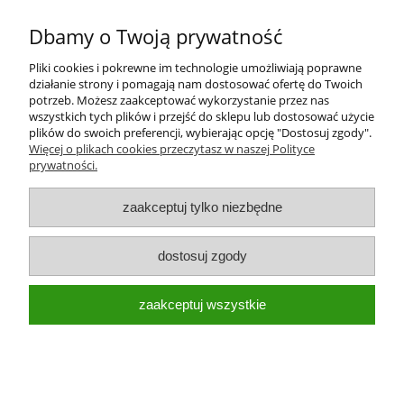
Dbamy o Twoją prywatność
48,00 zł
Pliki cookies i pokrewne im technologie umożliwiają poprawne
działanie strony i pomagają nam dostosować ofertę do Twoich
potrzeb. Możesz zaakceptować wykorzystanie przez nas
do koszyka
wszystkich tych plików i przejść do sklepu lub dostosować użycie
plików do swoich preferencji, wybierając opcję "Dostosuj zgody".
Więcej o plikach cookies przeczytasz w naszej Polityce
prywatności.
Moje konto
zaakceptuj tylko niezbędne
Płatności i dostawa
dostosuj zgody
Informacje
zaakceptuj wszystkie
O nas
pokaż pełną wersję strony
Sklep internetowy Shoper.pl