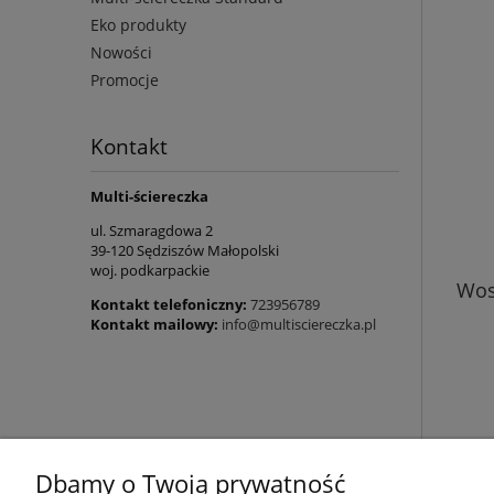
Eko produkty
Nowości
Promocje
Kontakt
Multi-ściereczka
ul. Szmaragdowa 2
39-120 Sędziszów Małopolski
woj. podkarpackie
Wos
Kontakt telefoniczny:
723956789
Kontakt mailowy:
info@multisciereczka.pl
Dbamy o Twoją prywatność