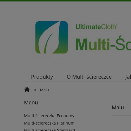
Produkty
O Multi-ściereczce
Ja
»
Malu
Menu
Malu
Multi ściereczka Economy
Multi-ściereczka Platinum
Multi-ściereczka Standard