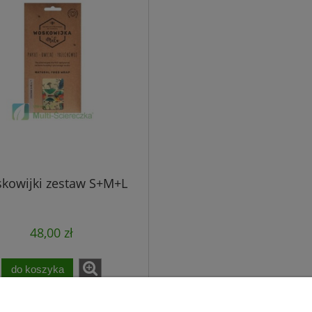
kowijki zestaw S+M+L
48,00 zł
do koszyka